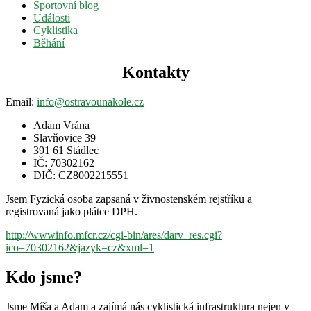
Sportovní blog
Události
Cyklistika
Běhání
Kontakty
Email:
info@ostravounakole.cz
Adam Vrána
Slavňovice 39
391 61 Stádlec
IČ: 70302162
DIČ: CZ8002215551
Jsem Fyzická osoba zapsaná v živnostenském rejstříku a
registrovaná jako plátce DPH.
http://wwwinfo.mfcr.cz/cgi-bin/ares/darv_res.cgi?
ico=70302162&jazyk=cz&xml=1
Kdo jsme?
Jsme Míša a Adam a zajímá nás cyklistická infrastruktura nejen v