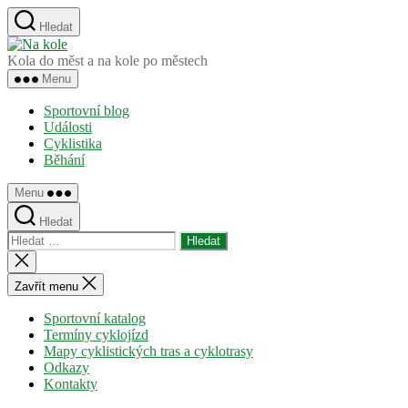
Přejít
Hledat
k
Na
obsahu
kole
Kola do měst a na kole po městech
Menu
Sportovní blog
Události
Cyklistika
Běhání
Menu
Hledat
Výsledky
vyhledávání:
Zavřít
vyhledávání
Zavřít menu
Sportovní katalog
Termíny cyklojízd
Mapy cyklistických tras a cyklotrasy
Odkazy
Kontakty