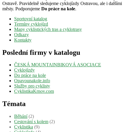
Ostravě. Pravidelně sledujeme cyklojízdy Ostravou, ale i dalšími
městy. Podporujeme
Do práce na kole
.
Sportovní katalog
Termíny cyklojízd
Mapy cyklistických tras a cyklotrasy
Odkazy
Kontakty
Poslední firmy v katalogu
ČESKÁ MOUNTAINBIKOVÁ ASOCIACE
Cyklojízdy
Do práce na kole
Opavounakole.info
Služby pro cyklisty
CyklistikaKrnov.com
Témata
Běhání
(2)
Cestování s kolem
(2)
Cyklistika
(9)