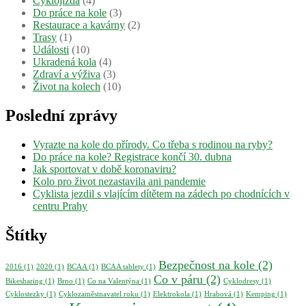
Cyklojízda
(4)
Do práce na kole
(3)
Restaurace a kavárny
(2)
Trasy
(1)
Události
(10)
Ukradená kola
(4)
Zdraví a výživa
(3)
Život na kolech
(10)
Poslední zprávy
Vyrazte na kole do přírody. Co třeba s rodinou na ryby?
Do práce na kole? Registrace končí 30. dubna
Jak sportovat v době koronaviru?
Kolo pro život nezastavila ani pandemie
Cyklista jezdil s vlajícím dítětem na zádech po chodnících v
centru Prahy
Štítky
Bezpečnost na kole
(2)
2016
(1)
2020
(1)
BCAA
(1)
BCAA tablety
(1)
Co v páru
(2)
Bikesharing
(1)
Brno
(1)
Co na Valentýna
(1)
Cyklodresy
(1)
Cyklostezky
(1)
Cyklozaměstnavatel roku
(1)
Elektrokola
(1)
Hrabová
(1)
Kemping
(1)